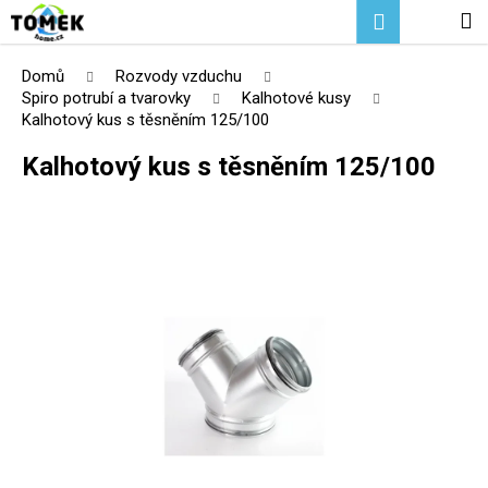
K
Přejít
Hledat
Nákupní
M
Přihlášení
na
o
Zpět
Zpět
obsah
košík
š
Domů
Rozvody vzduchu
í
Spiro potrubí a tvarovky
Kalhotové kusy
C
Kalhotový kus s těsněním 125/100
k
o
Kalhotový kus s těsněním 125/100
p
o
t
ř
e
b
u
j
e
t
e
n