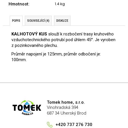
č
1.4 kg
Hmotnost
:
u
j
e
POPIS
SOUVISEJÍCÍ (4)
DISKUZE
m
e
KALHOTOVÝ KUS
slouží k rozbočení trasy kruhového
vzduchotechnického potrubí pod úhlem 45°. Je vyroben
z pozinkovaného plechu.
Průměr napojení je 125mm, průměr odbočení je:
100mm.
Tomek home, s.r.o.
Vinohradská 394
687 34 Uherský Brod
+420 737 276 730