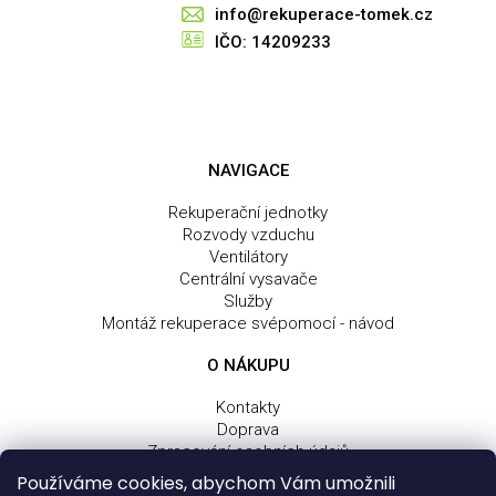
info@rekuperace-tomek.cz
IČO: 14209233
NAVIGACE
Rekuperační jednotky
Rozvody vzduchu
Ventilátory
Centrální vysavače
Služby
Montáž rekuperace svépomocí - návod
O NÁKUPU
Kontakty
Doprava
Zpracování osobních údajů
Obchodní a dodací podmínky
Používáme cookies, abychom Vám umožnili
Reklamační řád