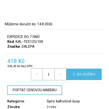
a
j
í
t
Můžeme doručit do:
14.8.2026
?
EXPEDICE DO 7 DNŮ
8
Kód:
KAL-TES125/100
info@r
Značka:
DALEPA
tomek.
HLEDAT
418 Kč
345,45 Kč bez DPH
Měrná
DO KOŠÍKU
cena:
D
o
p
POPTAT CENOVOU NABÍDKU
o
r
Kategorie
:
Spiro kalhotové kusy
u
2 roky
Záruka
: