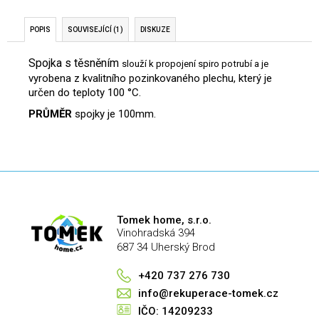
č
u
j
POPIS
SOUVISEJÍCÍ (1)
DISKUZE
e
Spojka s těsněním
m
slouží k propojení spiro potrubí a
je
vyrobena z kvalitního pozinkovaného plechu, který je
e
určen do teploty 100 °C.
PRŮMĚR
spojky je 100mm.
Tomek home, s.r.o.
Vinohradská 394
687 34 Uherský Brod
+420 737 276 730
info@rekuperace-tomek.cz
IČO: 14209233