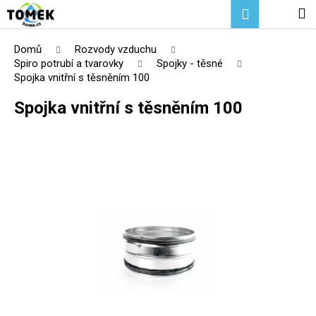
K
Přejít
Hledat
Nákupní
M
Přihlášení
na
o
Zpět
Zpět
obsah
košík
š
Domů
Rozvody vzduchu
í
Spiro potrubí a tvarovky
Spojky - těsné
C
Spojka vnitřní s těsněním 100
k
o
Spojka vnitřní s těsněním 100
p
o
t
ř
e
b
u
j
e
t
e
n