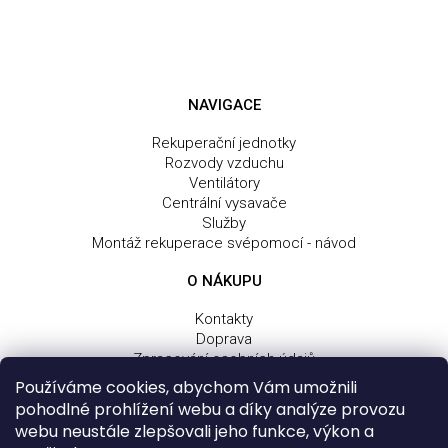
NAVIGACE
Rekuperační jednotky
Rozvody vzduchu
Ventilátory
Centrální vysavače
Služby
Montáž rekuperace svépomocí - návod
O NÁKUPU
Kontakty
Doprava
Zpracování osobních údajů
Obchodní a dodací podmínky
Používáme cookies, abychom Vám umožnili
Reklamační řád
pohodlné prohlížení webu a díky analýze provozu
webu neustále zlepšovali jeho funkce, výkon a