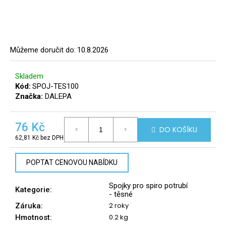
a
j
í
t
Můžeme doručit do:
10.8.2026
?
Skladem
8
Kód:
SPOJ-TES100
info@r
Značka:
DALEPA
tomek.
HLEDAT
76 Kč
DO KOŠÍKU
62,81 Kč bez DPH
Měrná
cena:
D
POPTAT CENOVOU NABÍDKU
o
p
Spojky pro spiro potrubí
Kategorie
:
o
- těsné
r
2 roky
Záruka
:
u
0.2 kg
Hmotnost
: