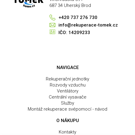
v
687 34 Uherský Brod
k
y
+420 737 276 730
v
info@rekuperace-tomek.cz
ý
IČO: 14209233
p
i
s
u
NAVIGACE
Rekuperační jednotky
Rozvody vzduchu
Ventilátory
Centrální vysavače
Služby
Montáž rekuperace svépomocí - návod
O NÁKUPU
Kontakty