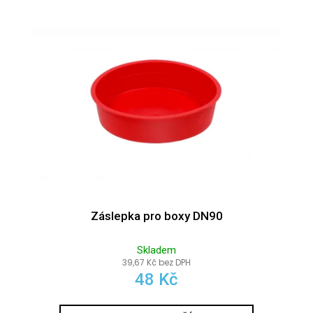
č
u
j
e
m
e
Záslepka pro boxy DN90
Skladem
39,67 Kč bez DPH
48 Kč