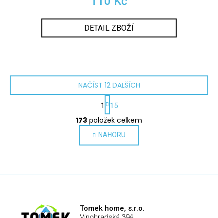
110 Kč
DETAIL ZBOŽÍ
NAČÍST 12 DALŠÍCH
S
1
15
t
O
r
173
položek celkem
v
á
l
NAHORU
n
k
á
o
d
v
a
á
c
n
í
í
p
Tomek home, s.r.o.
r
Vinohradská 394