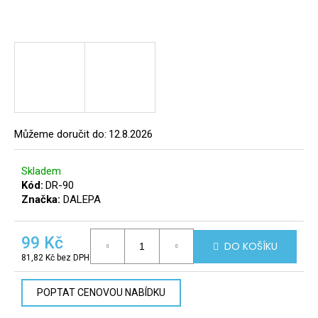
a
j
í
t
?
8
Můžeme doručit do:
12.8.2026
info@r
tomek.
HLEDAT
Skladem
Kód:
DR-90
Značka:
DALEPA
D
99 Kč
o
DO KOŠÍKU
p
81,82 Kč bez DPH
Měrná
o
cena:
r
POPTAT CENOVOU NABÍDKU
u