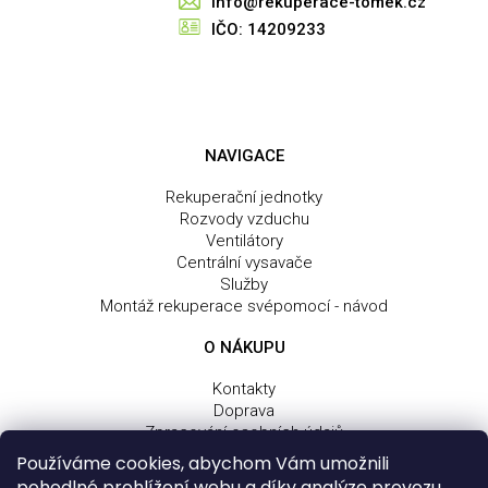
info@rekuperace-tomek.cz
IČO: 14209233
NAVIGACE
Rekuperační jednotky
Rozvody vzduchu
Ventilátory
Centrální vysavače
Služby
Montáž rekuperace svépomocí - návod
O NÁKUPU
Kontakty
Doprava
Zpracování osobních údajů
Obchodní a dodací podmínky
Používáme cookies, abychom Vám umožnili
Reklamační řád
pohodlné prohlížení webu a díky analýze provozu