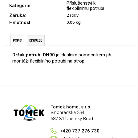
č
Příslušenství k
Kategorie
:
u
flexibilnímu potrubí
j
2 roky
Záruka
:
e
0.05 kg
Hmotnost
:
m
e
POPIS
DISKUZE
Držák potrubí DN90
je ideálním pomocníkem při
montáži flexibilního potrubí na strop.
Tomek home, s.r.o.
Vinohradská 394
687 34 Uherský Brod
+420 737 276 730