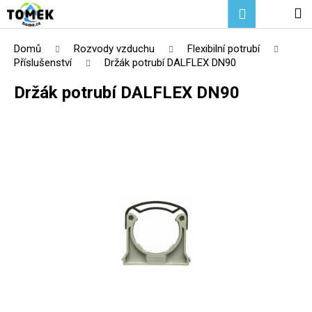
K
Přejít
Hledat
Nákupní
M
Přihlášení
na
o
Zpět
Zpět
obsah
košík
š
Domů
Rozvody vzduchu
Flexibilní potrubí
í
Příslušenství
Držák potrubí DALFLEX DN90
C
k
Držák potrubí DALFLEX DN90
o
p
o
t
ř
e
b
u
j
e
t
e
n