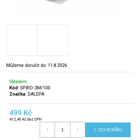
a
j
í
t
?
8
info@r
tomek.
Můžeme doručit do:
11.8.2026
HLEDAT
Skladem
Kód:
SPIRO-3M/100
Značka:
DALEPA
D
o
499 Kč
p
o
412,40 Kč bez DPH
Měrná
r
DO KOŠÍKU
cena:
u