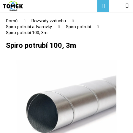
K
Přejít
Hledat
Nákupní
M
Přihlášení
na
o
Zpět
Zpět
obsah
košík
š
Domů
Rozvody vzduchu
í
Spiro potrubí a tvarovky
Spiro potrubí
C
Spiro potrubí 100, 3m
k
o
Spiro potrubí 100, 3m
p
o
t
ř
e
b
u
j
e
t
e
n