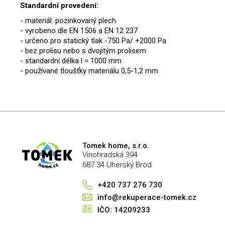
Standardní provedení:
- materiál: pozinkovaný plech
- vyrobeno dle EN 1506 a EN 12 237
- určeno pro statický tlak -750 Pa/ +2000 Pa
- bez prolisu nebo s dvojitým prolisem
- standardní délka l = 1000 mm
- používané tloušťky materiálu 0,5-1,2 mm
Tomek home, s.r.o.
Vinohradská 394
687 34 Uherský Brod
+420 737 276 730
info@rekuperace-tomek.cz
IČO: 14209233