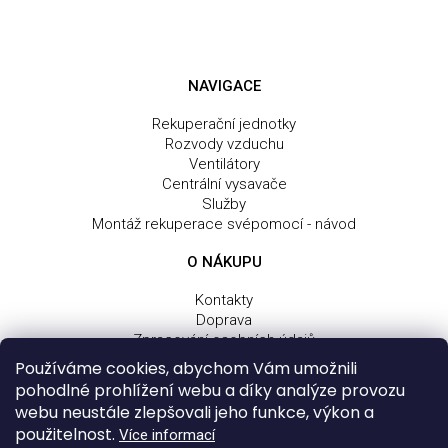
NAVIGACE
Rekuperační jednotky
Rozvody vzduchu
Ventilátory
Centrální vysavače
Služby
Montáž rekuperace svépomocí - návod
O NÁKUPU
Kontakty
Doprava
Zpracování osobních údajů
Obchodní a dodací podmínky
Používáme cookies, abychom Vám umožnili
Reklamační řád
pohodlné prohlížení webu a díky analýze provozu
webu neustále zlepšovali jeho funkce, výkon a
použitelnost.
Více informací