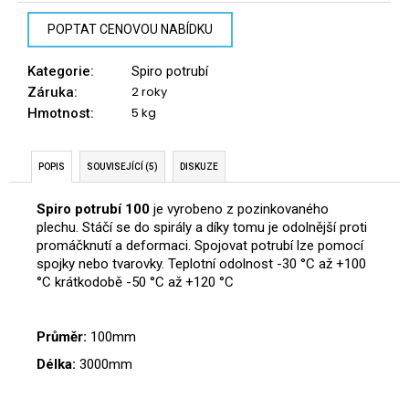
č
u
POPTAT CENOVOU NABÍDKU
j
e
Kategorie
:
Spiro potrubí
m
2 roky
Záruka
:
e
5 kg
Hmotnost
:
POPIS
SOUVISEJÍCÍ (5)
DISKUZE
Spiro potrubí 100
je vyrobeno z pozinkovaného
plechu. Stáčí se do spirály a díky tomu je odolnější proti
promáčknutí a deformaci. Spojovat potrubí lze pomocí
spojky nebo tvarovky.
Teplotní odolnost -30 °C až +100
°C krátkodobě -50 °C až +120 °C
Průměr:
100mm
Délka:
3000mm