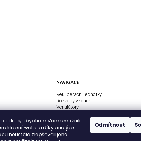
NAVIGACE
Rekuperační jednotky
Rozvody vzduchu
Ventilátory
Centrální vysavače
Služby
 cookies, abychom Vám umožnili
Odmítnout
S
Montáž rekuperace svépomocí - návod
rohlížení webu a díky analýze
bu neustále zlepšovali jeho