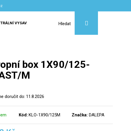
cz
Přihlášení
Nákupní
TRÁLNÍ VYSAVAČE
SLUŽBY
Hledat
košík
ropní box 1X90/125-
AST/M
 doručit do:
11.8.2026
dem
Kód:
KLO-1X90/125M
Značka:
DALEPA