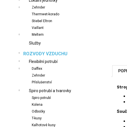
Lokální jednotky
n
Zehnder
e
Thermwet-korado
l
Stiebel Eltron
Vaillant
Meltem
Služby
ROZVODY VZDUCHU
Flexibilní potrubí
Dalflex
POP
Zehnder
Příslušenství
Stro
Spiro potrubí a tvarovky
Spiro potrubí
Kolena
Souč
Odbočky
T-kusy
Kalhotové kusy