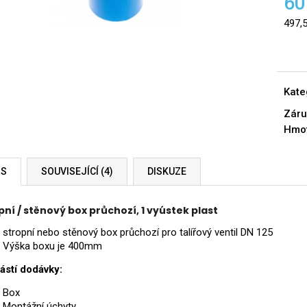
60
497,
Měrn
cena:
Kate
Záru
Hmo
IS
SOUVISEJÍCÍ (4)
DISKUZE
pní / stěnový box průchozí, 1 vyústek plast
stropní nebo stěnový box průchozí pro talířový ventil DN 125
Výška boxu je 400mm
ástí dodávky:
Box
Montážní úchyty