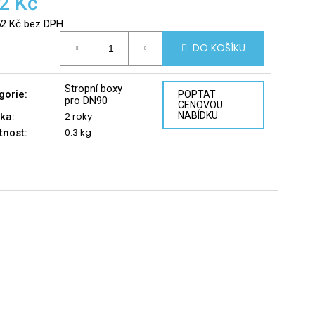
2 Kč
52 Kč bez DPH
á
DO KOŠÍKU
Stropní boxy
gorie
:
POPTAT
pro DN90
CENOVOU
2 roky
NABÍDKU
ka
:
0.3 kg
tnost
: