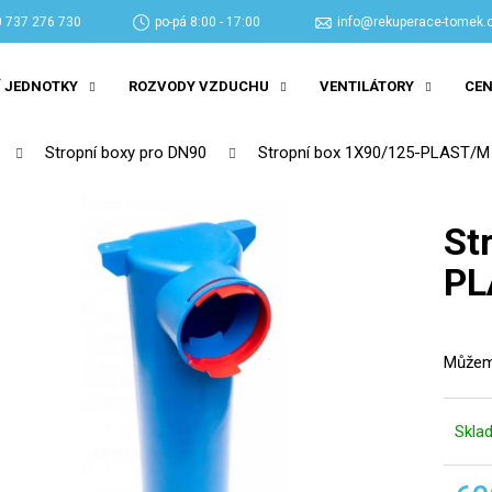
 737 276 730
po-pá 8:00 - 17:00
info@rekuperace-tomek.
 JEDNOTKY
ROZVODY VZDUCHU
VENTILÁTORY
CEN
Co potřebujete najít?
Stropní boxy pro DN90
Stropní box 1X90/125-PLAST/M
HLEDAT
St
PL
Doporučujeme
Můžeme
Skla