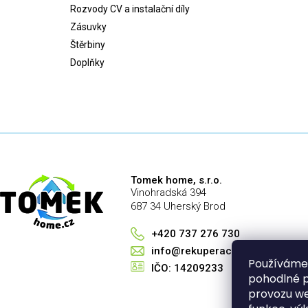
Rozvody CV a instalační díly
Zásuvky
Štěrbiny
Doplňky
Tomek home, s.r.o.
Vinohradská 394
687 34 Uherský Brod
+420 737 276 730
info@rekuperace-tomek.cz
Používáme
IČO: 14209233
pohodlné p
provozu we