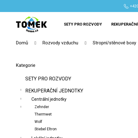
K
Přejít
+420
na
o
Zpět
Zpět
obsah
š
do
do
SETY PRO ROZVODY
REKUPERAČNÍ
í
obchodu
obchodu
k
Domů
Rozvody vzduchu
Stropní/stěnové boxy
P
o
Přeskočit
Kategorie
s
kategorie
t
SETY PRO ROZVODY
r
REKUPERAČNÍ JEDNOTKY
a
n
Centrální jednotky
n
Zehnder
Thermwet
í
Wolf
p
Stiebel Eltron
a