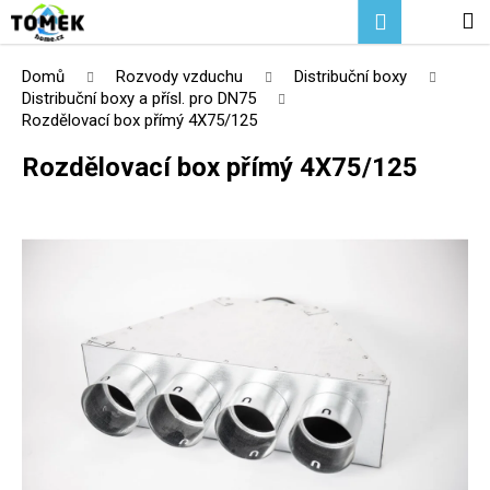
K
Přejít
Hledat
Nákupní
M
Přihlášení
na
o
Zpět
Zpět
obsah
košík
š
Domů
Rozvody vzduchu
Distribuční boxy
í
Distribuční boxy a přísl. pro DN75
C
Rozdělovací box přímý 4X75/125
k
o
Rozdělovací box přímý 4X75/125
p
o
t
ř
e
b
u
j
e
t
e
n