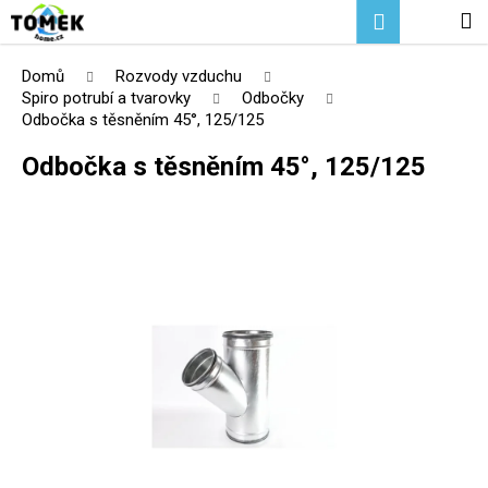
K
Přejít
Hledat
Nákupní
M
Přihlášení
na
o
Zpět
Zpět
obsah
košík
š
Domů
Rozvody vzduchu
í
Spiro potrubí a tvarovky
Odbočky
C
Odbočka s těsněním 45°, 125/125
k
o
Odbočka s těsněním 45°, 125/125
p
o
t
ř
e
b
u
j
e
t
e
n