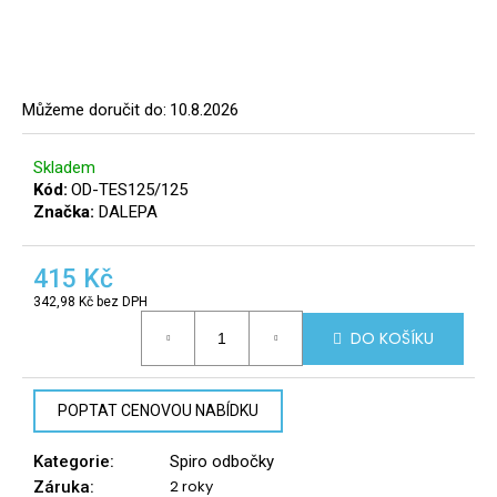
a
j
í
t
Můžeme doručit do:
10.8.2026
?
Skladem
8
Kód:
OD-TES125/125
info@r
Značka:
DALEPA
tomek.
HLEDAT
415 Kč
342,98 Kč bez DPH
Měrná
DO KOŠÍKU
cena:
D
o
p
POPTAT CENOVOU NABÍDKU
o
r
Kategorie
:
Spiro odbočky
u
2 roky
Záruka
: