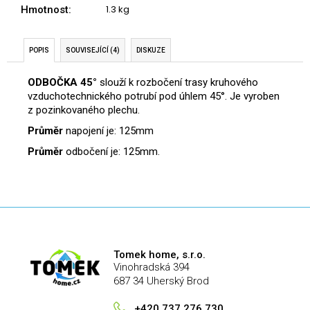
č
1.3 kg
Hmotnost
:
u
j
e
POPIS
SOUVISEJÍCÍ (4)
DISKUZE
m
e
ODBOČKA
45°
slouží k rozbočení trasy kruhového
vzduchotechnického potrubí pod úhlem 45°. Je vyroben
z pozinkovaného plechu.
Průměr
napojení je: 125mm
Průměr
odbočení je: 125mm.
Tomek home, s.r.o.
Vinohradská 394
687 34 Uherský Brod
+420 737 276 730