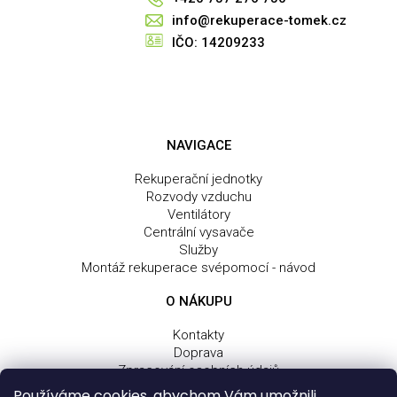
info@rekuperace-tomek.cz
IČO: 14209233
NAVIGACE
Rekuperační jednotky
Rozvody vzduchu
Ventilátory
Centrální vysavače
Služby
Montáž rekuperace svépomocí - návod
O NÁKUPU
Kontakty
Doprava
Zpracování osobních údajů
Obchodní a dodací podmínky
Používáme cookies, abychom Vám umožnili