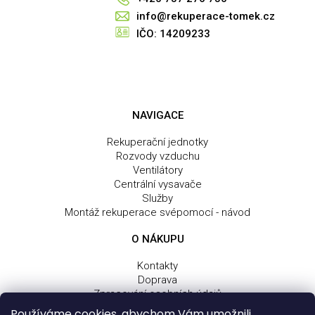
info@rekuperace-tomek.cz
IČO: 14209233
NAVIGACE
Rekuperační jednotky
Rozvody vzduchu
Ventilátory
Centrální vysavače
Služby
Montáž rekuperace svépomocí - návod
O NÁKUPU
Kontakty
Doprava
Zpracování osobních údajů
Obchodní a dodací podmínky
Používáme cookies, abychom Vám umožnili