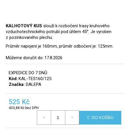
a
j
í
KALHOTOVÝ KUS
slouží k rozbočení trasy kruhového
t
vzduchotechnického potrubí pod úhlem 45°. Je vyroben
?
z pozinkovaného plechu.
8
Průměr napojení je 160mm, průměr odbočení je: 125mm.
info@r
Můžeme doručit do:
17.8.2026
tomek.
HLEDAT
EXPEDICE DO 7 DNŮ
Kód:
KAL-TES160/125
Značka:
DALEPA
D
o
525 Kč
p
433,88 Kč bez DPH
o
Měrná
DO KOŠÍKU
r
cena:
u