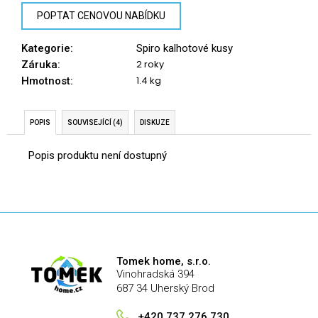
č
u
POPTAT CENOVOU NABÍDKU
j
e
Kategorie
:
Spiro kalhotové kusy
m
2 roky
Záruka
:
e
1.4 kg
Hmotnost
:
POPIS
SOUVISEJÍCÍ (4)
DISKUZE
Popis produktu není dostupný
Tomek home, s.r.o.
Vinohradská 394
687 34 Uherský Brod
+420 737 276 730