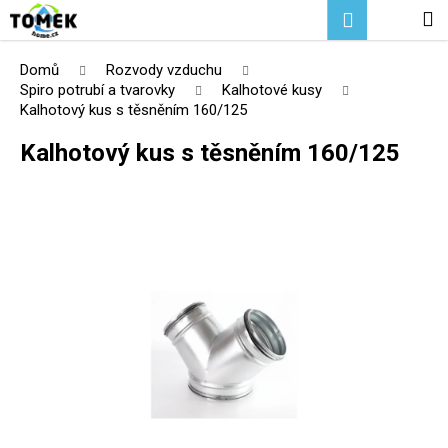
K
Přejít
Hledat
Nákupní
M
Přihlášení
na
o
Zpět
Zpět
obsah
košík
š
Domů
Rozvody vzduchu
í
Spiro potrubí a tvarovky
Kalhotové kusy
C
Kalhotový kus s těsněním 160/125
k
o
Kalhotový kus s těsněním 160/125
p
o
t
ř
e
b
u
j
e
t
e
n