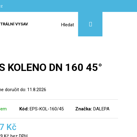
cz
Přihlášení
Nákupní
TRÁLNÍ VYSAVAČE
SLUŽBY
Hledat
košík
S KOLENO DN 160 45°
 doručit do:
11.8.2026
dem
Kód:
EPS-KOL-160/45
Značka:
DALEPA
7 Kč
69 Kč bez DPH