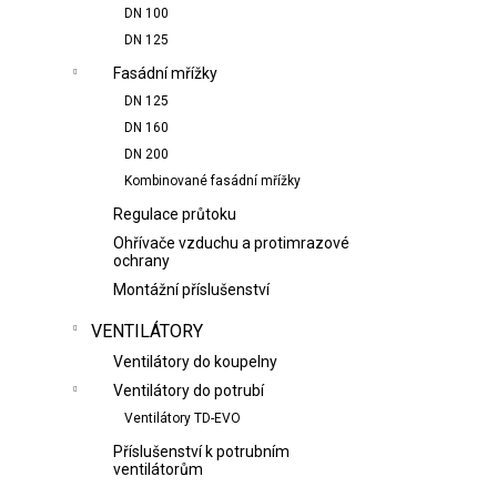
DN 100
DN 125
Fasádní mřížky
DN 125
DN 160
DN 200
Kombinované fasádní mřížky
Regulace průtoku
Ohřívače vzduchu a protimrazové
ochrany
Montážní příslušenství
VENTILÁTORY
Ventilátory do koupelny
Ventilátory do potrubí
Ventilátory TD-EVO
Příslušenství k potrubním
ventilátorům