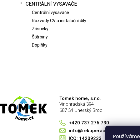
CENTRÁLNÍ VYSAVAČE
Centrální vysavače
Rozvody CV a instalační díly
Zásuvky
Štěrbiny
Doplňky
Tomek home, s.r.o.
Vinohradská 394
687 34 Uherský Brod
+420 737 276 730
info@rekuperace-tomek.cz
Používáme
IČO: 14209233