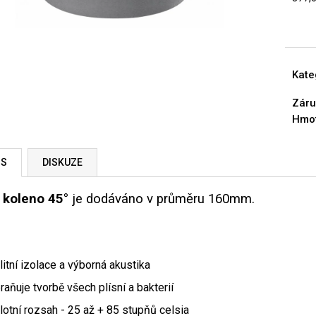
Měrn
cena:
Kate
Záru
Hmo
IS
DISKUZE
 koleno 45°
je dodáváno v průměru 160mm.
litní izolace a výborná akustika
raňuje tvorbě všech plísní a bakterií
lotní rozsah - 25 až + 85 stupňů celsia