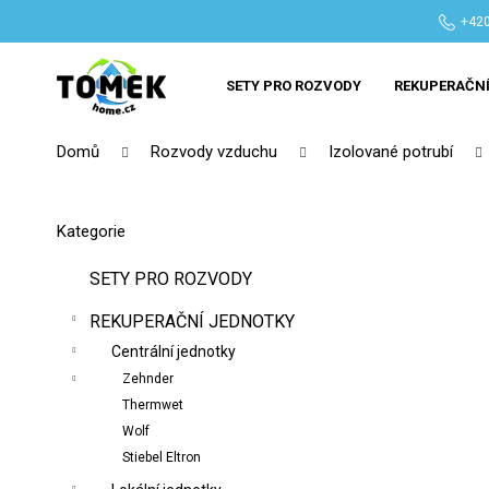
K
Přejít
+420
na
o
Zpět
Zpět
obsah
š
do
do
SETY PRO ROZVODY
REKUPERAČNÍ
í
obchodu
obchodu
k
Domů
Rozvody vzduchu
Izolované potrubí
P
o
Přeskočit
Kategorie
s
kategorie
t
SETY PRO ROZVODY
r
REKUPERAČNÍ JEDNOTKY
a
n
Centrální jednotky
n
Zehnder
Thermwet
í
Wolf
p
Stiebel Eltron
a