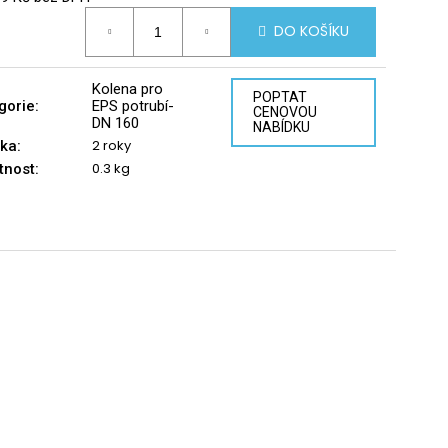
á
DO KOŠÍKU
Kolena pro
POPTAT
gorie
:
EPS potrubí-
CENOVOU
DN 160
NABÍDKU
2 roky
ka
:
0.3 kg
tnost
: