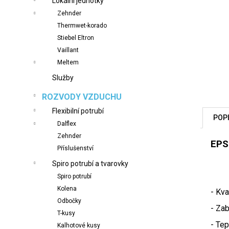
Lokální jednotky
n
Zehnder
e
Thermwet-korado
l
Stiebel Eltron
Vaillant
Meltem
Služby
ROZVODY VZDUCHU
Flexibilní potrubí
POP
Dalflex
Zehnder
EPS
Příslušenství
Spiro potrubí a tvarovky
Spiro potrubí
Kolena
- Kva
Odbočky
- Zab
T-kusy
- Tep
Kalhotové kusy