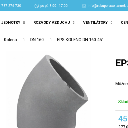
 737 276 730
po-pá 8:00 - 17:00
info@rekuperace-tomek.
 JEDNOTKY
ROZVODY VZDUCHU
VENTILÁTORY
CEN
Co potřebujete najít?
Kolena
DN 160
EPS KOLENO DN 160 45°
HLEDAT
EP
Doporučujeme
Můžeme
Skla
45
377,