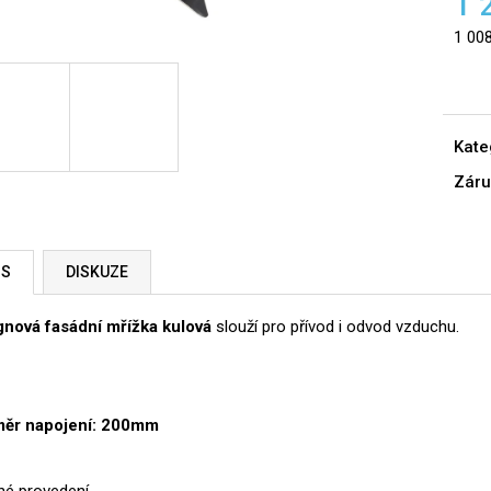
1 
1 00
Měrn
cena:
Kate
Záru
IS
DISKUZE
gnová fasádní mřížka kulová
slouží pro přívod i odvod vzduchu.
ěr napojení: 200mm
né provedení