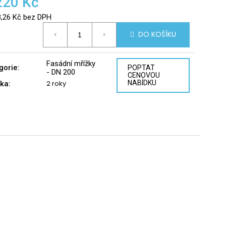
220 Kč
8,26 Kč bez DPH
á
DO KOŠÍKU
Fasádní mřížky
gorie
:
POPTAT
- DN 200
CENOVOU
2 roky
NABÍDKU
ka
: