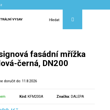
cz
Přihlášení
Nákupní
TRÁLNÍ VYSAVAČE
SLUŽBY
Hledat
košík
signová fasádní mřížka
lová-černá, DN200
 doručit do:
11.8.2026
dem
Kód:
KFM200A
Značka:
DALEPA