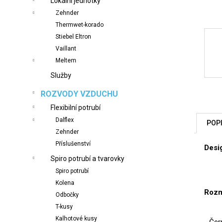
Lokální jednotky
n
Zehnder
e
Thermwet-korado
l
Stiebel Eltron
Vaillant
Meltem
Služby
ROZVODY VZDUCHU
Flexibilní potrubí
Dalflex
POP
Zehnder
Příslušenství
Desi
Spiro potrubí a tvarovky
Spiro potrubí
Kolena
Rozm
Odbočky
T-kusy
Kalhotové kusy
- Čer