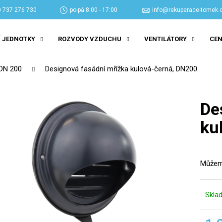
 737 276 730
po-pá 8:00 - 17:00
info@rekuperace-tomek.
 JEDNOTKY
ROZVODY VZDUCHU
VENTILÁTORY
CEN
Co potřebujete najít?
DN 200
Designová fasádní mřížka kulová-černá, DN200
HLEDAT
De
ku
Doporučujeme
Můžeme
Skla