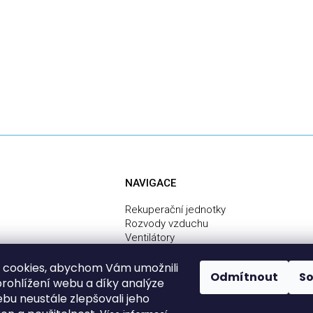
NAVIGACE
Rekuperační jednotky
Rozvody vzduchu
Ventilátory
Centrální vysavače
Služby
 cookies, abychom Vám umožnili
Odmítnout
S
Montáž rekuperace svépomocí - návod
rohlížení webu a díky analýze
bu neustále zlepšovali jeho