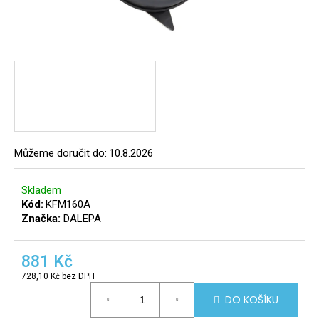
a
j
í
t
?
8
info@r
tomek.
Můžeme doručit do:
10.8.2026
HLEDAT
Skladem
Kód:
KFM160A
Značka:
DALEPA
D
o
p
881 Kč
o
728,10 Kč bez DPH
r
Měrná
DO KOŠÍKU
cena:
u