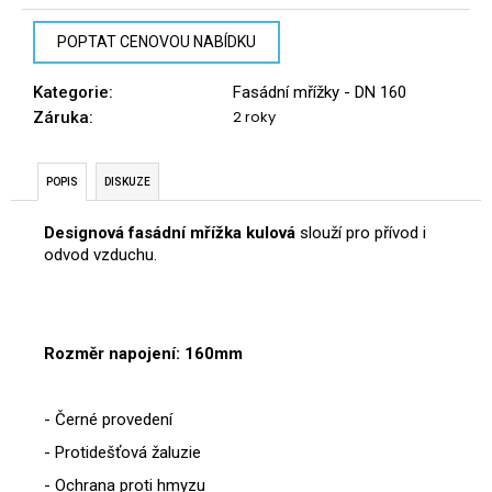
č
u
POPTAT CENOVOU NABÍDKU
j
e
Kategorie
:
Fasádní mřížky - DN 160
m
2 roky
Záruka
:
e
POPIS
DISKUZE
Designová fasádní mřížka kulová
slouží pro přívod i
odvod vzduchu.
Rozměr napojení: 160mm
- Černé provedení
- Protidešťová žaluzie
- Ochrana proti hmyzu