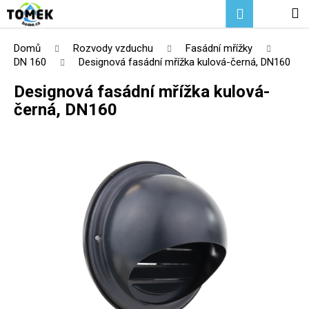
K
Přejít
Hledat
Nákupní
M
Přihlášení
na
o
Zpět
Zpět
obsah
košík
š
Domů
Rozvody vzduchu
Fasádní mřížky
í
DN 160
Designová fasádní mřížka kulová-černá, DN160
C
k
Designová fasádní mřížka kulová-
o
černá, DN160
p
o
t
ř
e
b
u
j
e
t
e
n