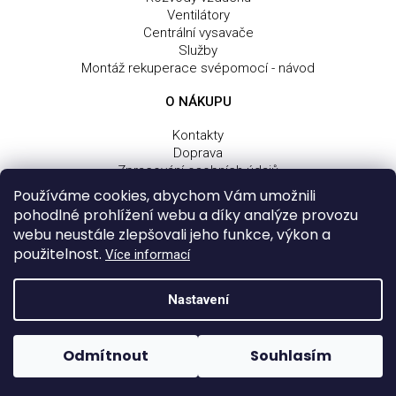
Ventilátory
Centrální vysavače
Služby
Montáž rekuperace svépomocí - návod
O NÁKUPU
Kontakty
Doprava
Zpracování osobních údajů
Obchodní a dodací podmínky
Používáme cookies, abychom Vám umožnili
Reklamační řád
pohodlné prohlížení webu a díky analýze provozu
webu neustále zlepšovali jeho funkce, výkon a
použitelnost.
Více informací
Z
Vytvořil Shoptet
Nastavení
á
Copyright 2026
Tomek home, s.r.o.
. Všechna práva
p
vyhrazena.
a
Odmítnout
Souhlasím
Design a úpravy:
Shop-poradna.cz
od
Weboo s.r.o.
t