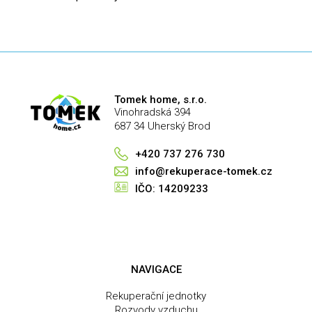
Tomek home, s.r.o.
Vinohradská 394
687 34 Uherský Brod
+420 737 276 730
info@rekuperace-tomek.cz
IČO: 14209233
NAVIGACE
Rekuperační jednotky
Rozvody vzduchu