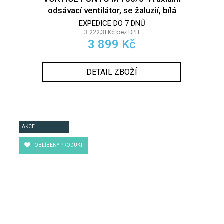
odsávací ventilátor, se žaluzií, bílá
EXPEDICE DO 7 DNŮ
3 222,31 Kč bez DPH
3 899 Kč
DETAIL ZBOŽÍ
AKCE
OBLÍBENÝ PRODUKT