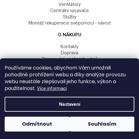
Ventilátory
Centrální vysavače
Služby
Montáž rekuperace svépomocí - návod
O NÁKUPU
Kontakty
Doprava
Zpracování osobních údajů
Obchodní a dodací podmínky
Používáme cookies, abychom Vám umožnili
Reklamační řád
pohodlné prohlížení webu a díky analýze provozu
webu neustále zlepšovali jeho funkce, výkon a
použitelnost.
Více informací
Z
Vytvořil Shoptet
Nastavení
á
Copyright 2026
Tomek home, s.r.o.
. Všechna práva
p
vyhrazena.
a
Odmítnout
Souhlasím
Design a úpravy:
Shop-poradna.cz
od
Weboo s.r.o.
t