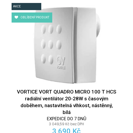
č
u
AKCE
j
OBLÍBENÝ PRODUKT
e
m
e
VORTICE VORT QUADRO MICRO 100 T HCS
radiální ventilátor 20-28W s časovým
doběhem, nastavitelná vlhkost, nástěnný,
bílá
EXPEDICE DO 7 DNŮ
3 049,59 Kč bez DPH
3 690 Kč