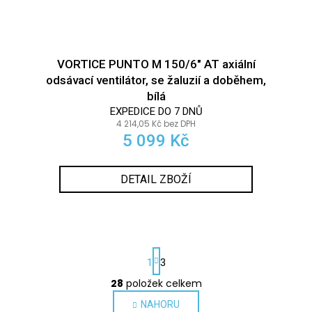
VORTICE PUNTO M 150/6" AT axiální
odsávací ventilátor, se žaluzií a doběhem,
bílá
EXPEDICE DO 7 DNŮ
4 214,05 Kč bez DPH
5 099 Kč
DETAIL ZBOŽÍ
S
1
3
t
r
28
položek celkem
O
á
v
NAHORU
n