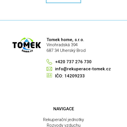
k
l
o
á
v
d
á
a
n
c
í
í
Tomek home, s.r.o.
p
Vinohradská 394
r
687 34 Uherský Brod
v
k
+420 737 276 730
y
info@rekuperace-tomek.cz
v
IČO: 14209233
ý
p
i
s
u
NAVIGACE
Rekuperační jednotky
Rozvody vzduchu