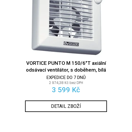
r
s
a
o
p
j
d
r
í
u
o
t
k
d
?
t
u
ů
8
k
t
info@r
tomek.
VORTICE PUNTO M 150/6"T axiální
ů
HLEDAT
odsávací ventilátor, s doběhem, bílá
EXPEDICE DO 7 DNŮ
2 974,38 Kč bez DPH
3 599 Kč
D
o
p
DETAIL ZBOŽÍ
o
r
u