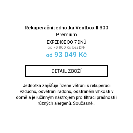
Rekuperační jednotka Ventbox II 300
Premium
EXPEDICE DO 7 DNŮ
od 76 900 Kč bez DPH
93 049 Kč
od
DETAIL ZBOŽÍ
Jednotka zajišťuje řízené větrání s rekuperací
vzduchu, odvětrání radonu, odstranění vlhkosti v
domě a je iúčinným nástrojem pro filtraci prašnosti i
různých alergenů. Současně...