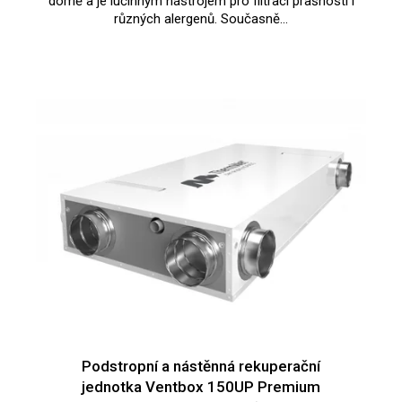
č
domě a je iúčinným nástrojem pro filtraci prašnosti i
různých alergenů. Současně...
u
j
e
m
e
Podstropní a nástěnná rekuperační
jednotka Ventbox 150UP Premium