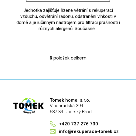
Jednotka zajišťuje řízené větrání s rekuperací
vzduchu, odvětrání radonu, odstranění vlhkosti v
domě a je iúčinným nástrojem pro filtraci prašnosti i
různých alergenů. Současně...
6
položek celkem
O
v
l
á
d
a
Tomek home, s.r.o.
c
Vinohradská 394
í
687 34 Uherský Brod
p
r
+420 737 276 730
v
info@rekuperace-tomek.cz
k