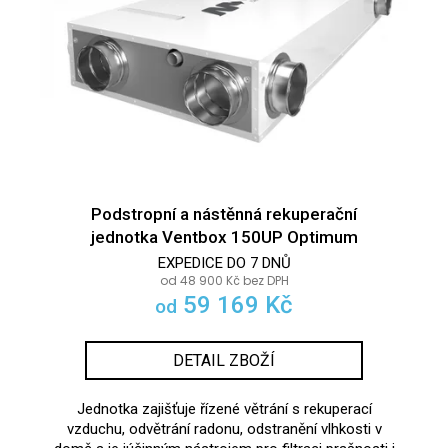
r
s
a
o
p
j
d
r
í
u
o
t
k
d
?
t
u
ů
8
k
t
info@r
tomek.
Podstropní a nástěnná rekuperační
ů
HLEDAT
jednotka Ventbox 150UP Optimum
EXPEDICE DO 7 DNŮ
od 48 900 Kč bez DPH
59 169 Kč
od
D
o
p
DETAIL ZBOŽÍ
o
r
Jednotka zajišťuje řízené větrání s rekuperací
u
vzduchu, odvětrání radonu, odstranění vlhkosti v