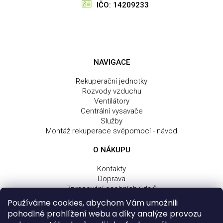
IČO: 14209233
y
v
ý
p
i
s
NAVIGACE
u
Rekuperační jednotky
Rozvody vzduchu
Ventilátory
Centrální vysavače
Služby
Montáž rekuperace svépomocí - návod
O NÁKUPU
Kontakty
Doprava
Zpracování osobních údajů
Obchodní a dodací podmínky
Používáme cookies, abychom Vám umožnili
Reklamační řád
pohodlné prohlížení webu a díky analýze provozu