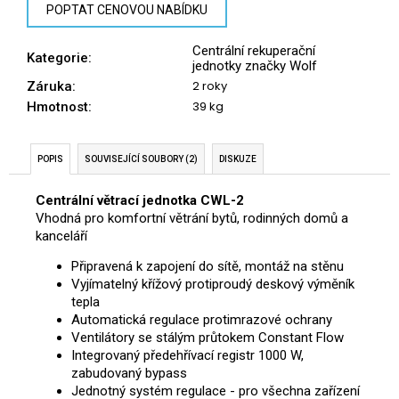
č
POPTAT CENOVOU NABÍDKU
u
j
Centrální rekuperační
Kategorie
:
e
jednotky značky Wolf
m
2 roky
Záruka
:
e
39 kg
Hmotnost
:
POPIS
SOUVISEJÍCÍ SOUBORY (2)
DISKUZE
Centrální větrací jednotka CWL-2
Vhodná pro komfortní větrání bytů, rodinných domů a
kanceláří
Připravená k zapojení do sítě, montáž na stěnu
Vyjímatelný křížový protiproudý deskový výměník
tepla
Automatická regulace protimrazové ochrany
Ventilátory se stálým průtokem Constant Flow
Integrovaný předehřívací registr 1000 W,
zabudovaný bypass
Jednotný systém regulace - pro všechna zařízení