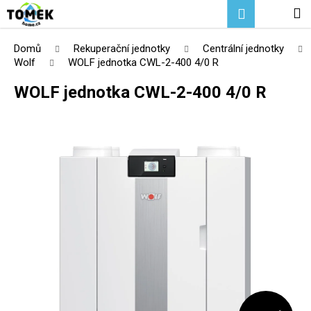
K
Přejít
Hledat
Nákupní
M
Přihlášení
na
o
Zpět
Zpět
obsah
košík
š
Domů
Rekuperační jednotky
Centrální jednotky
í
Wolf
WOLF jednotka CWL-2-400 4/0 R
C
k
WOLF jednotka CWL-2-400 4/0 R
o
p
o
t
ř
e
b
u
j
e
t
e
n