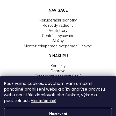
NAVIGACE
Rekuperační jednotky
Rozvody vzduchu
Ventilátory
Centrální vysavače
Služby
Montáž rekuperace svépomocí - návod
O NÁKUPU
Kontakty
Doprava
Zpracování osobních údajů
Obchodní a dodací podmínky
Používáme cookies, abychom Vám umožnili
Reklamační řád
pohodlné prohlížení webu a díky analýze provozu
webu neustále zlepšovali jeho funkce, výkon a
použitelnost.
Více informací
Z
Vytvořil Shoptet
Nastavení