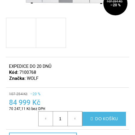
107 254 KČ
–20 %
a
j
í
t
?
8
info@r
tomek.
EXPEDICE DO 20 DNŮ
HLEDAT
Kód:
7100768
Značka:
WOLF
107 254 Kč
–20 %
D
84 999 Kč
o
p
70 247,11 Kč bez DPH
Měrná
o
DO KOŠÍKU
cena:
r
u