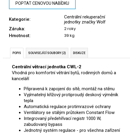
č
POPTAT CENOVOU NABÍDKU
u
j
Centrální rekuperační
Kategorie
:
e
jednotky značky Wolf
m
2 roky
Záruka
:
e
39 kg
Hmotnost
:
POPIS
SOUVISEJÍCÍ SOUBORY (2)
DISKUZE
Centrální větrací jednotka CWL-2
Vhodná pro komfortní větrání bytů, rodinných domů a
kanceláří
Připravená k zapojení do sítě, montáž na stěnu
Vyjímatelný křížový protiproudý deskový výměník
tepla
Automatická regulace protimrazové ochrany
Ventilátory se stálým průtokem Constant Flow
Integrovaný předehřívací registr 1000 W,
zabudovaný bypass
Jednotný systém regulace - pro všechna zařízení