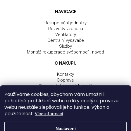
NAVIGACE
Rekuperační jednotky
Rozvody vzduchu
Ventilátory
Centrální vysavače
Služby
Montáž rekuperace svépomocí - návod
O NÁKUPU
Kontakty
Doprava
Zpracování osobních údajů
Obchodní a dodací podmínky
Používáme cookies, abychom Vám umožnili
Reklamační řád
pohodlné prohlížení webu a díky analýze provozu
webu neustále zlepšovali jeho funkce, výkon a
použitelnost.
Více informací
Z
Vytvořil Shoptet
Nastavení