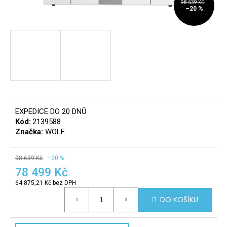
98 639 KČ
–20 %
a
j
í
t
?
8
info@r
tomek.
EXPEDICE DO 20 DNŮ
HLEDAT
Kód:
2139588
Značka:
WOLF
98 639 Kč
–20 %
D
78 499 Kč
o
p
64 875,21 Kč bez DPH
Měrná
o
DO KOŠÍKU
cena:
r
u