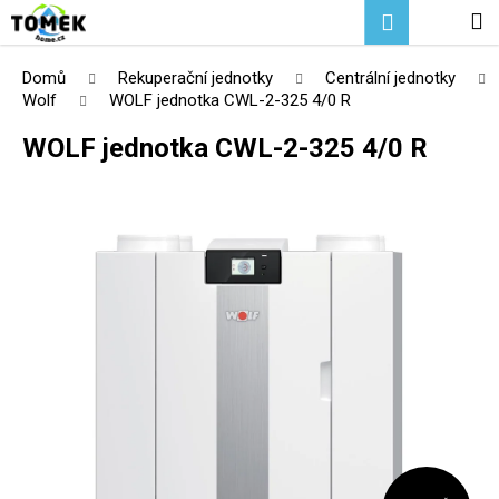
K
Přejít
Hledat
Nákupní
M
Přihlášení
na
o
Zpět
Zpět
obsah
košík
š
Domů
Rekuperační jednotky
Centrální jednotky
í
Wolf
WOLF jednotka CWL-2-325 4/0 R
C
k
WOLF jednotka CWL-2-325 4/0 R
o
p
o
t
ř
e
b
u
j
e
t
e
n