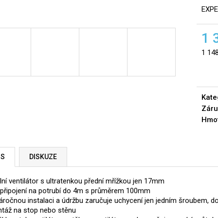
EXPE
1 
1 14
Měrn
cena:
Kate
Záru
Hmo
IS
DISKUZE
ální ventilátor s ultratenkou přední mřížkou jen 17mm
 připojení na potrubí do 4m s průměrem 100mm
áročnou instalaci a údržbu zaručuje uchycení jen jedním šroubem, 
táž na stop nebo stěnu