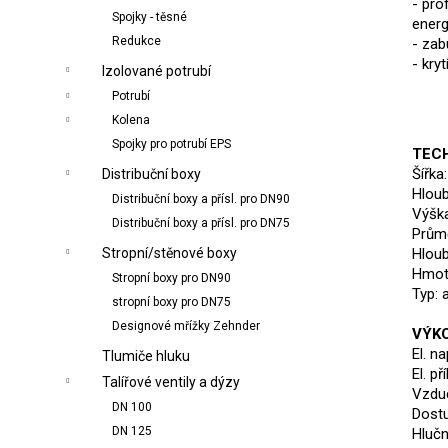
- pro
Spojky - těsné
energ
Redukce
- zab
- kryt
Izolované potrubí
Potrubí
Kolena
Spojky pro potrubí EPS
TEC
Šířka
Distribuční boxy
Hlou
Distribuční boxy a přísl. pro DN90
Výšk
Distribuční boxy a přísl. pro DN75
Průmě
Hlou
Stropní/stěnové boxy
Hmotn
Stropní boxy pro DN90
Typ: a
stropní boxy pro DN75
Designové mřížky Zehnder
VÝK
El. n
Tlumiče hluku
El. p
Talířové ventily a dýzy
Vzdu
DN 100
Dostu
DN 125
Hlučn