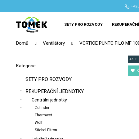
K
Přejít
+420
na
o
Zpět
Zpět
obsah
š
do
do
SETY PRO ROZVODY
REKUPERAČNÍ
í
obchodu
obchodu
k
Domů
Ventilátory
VORTICE PUNTO FILO MF 100/4"
P
o
AKCE
Přeskočit
Kategorie
s
kategorie
t
SETY PRO ROZVODY
r
REKUPERAČNÍ JEDNOTKY
a
n
Centrální jednotky
n
Zehnder
Thermwet
í
Wolf
p
Stiebel Eltron
a