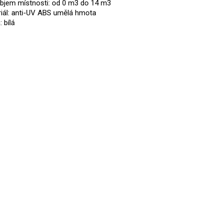
bjem místnosti: od 0 m3 do 14 m3
iál: anti-UV ABS umělá hmota
 bílá