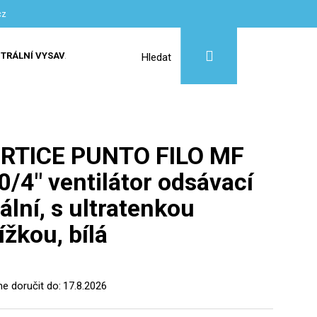
cz
Přihlášení
Nákupní
TRÁLNÍ VYSAVAČE
SLUŽBY
Hledat
košík
RTICE PUNTO FILO MF
0/4" ventilátor odsávací
ální, s ultratenkou
ížkou, bílá
 doručit do:
17.8.2026