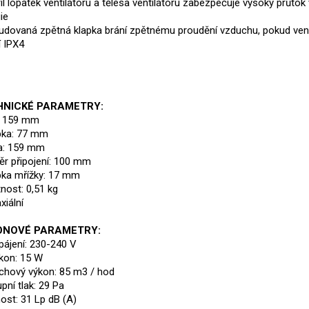
fil lopatek ventilátoru a tělesa ventilátoru zabezpečuje vysoký průt
ie
udovaná zpětná klapka brání zpětnému proudění vzduchu, pokud vent
í IPX4
HNICKÉ PARAMETRY:
: 159 mm
bka: 77 mm
a: 159 mm
r připojení: 100 mm
bka mřížky: 17 mm
ost: 0,51 kg
xiální
ONOVÉ PARAMETRY:
apájení: 230-240 V
říkon: 15 W
chový výkon: 85 m3 / hod
pní tlak: 29 Pa
ost: 31 Lp dB (A)