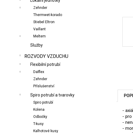
Lokální jednotky
n
Zehnder
e
Thermwet-korado
l
Stiebel Eltron
Vaillant
Meltem
Služby
ROZVODY VZDUCHU
Flexibilní potrubí
Dalflex
Zehnder
Příslušenství
Spiro potrubí a tvarovky
POP
Spiro potrubí
Kolena
- axi
- pro
Odbočky
- nen
T-kusy
- mon
Kalhotové kusy