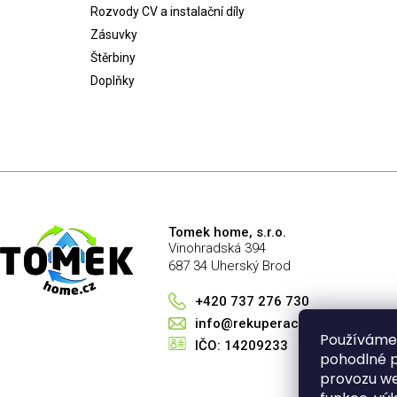
Rozvody CV a instalační díly
Zásuvky
Štěrbiny
Doplňky
Tomek home, s.r.o.
Vinohradská 394
687 34 Uherský Brod
+420 737 276 730
info@rekuperace-tomek.cz
Používáme
IČO: 14209233
pohodlné p
provozu we