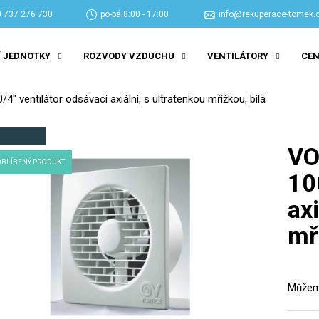
 737 276 730
po-pá 8:00 - 17:00
info@rekuperace-tomek.
 JEDNOTKY
ROZVODY VZDUCHU
VENTILÁTORY
CEN
Co potřebujete najít?
 ventilátor odsávací axiální, s ultratenkou mřížkou, bílá
HLEDAT
VO
OBLÍBENÝ PRODUKT
10
Doporučujeme
axi
mř
Můžeme