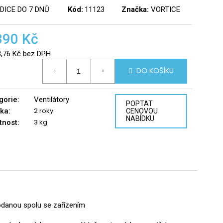
DICE DO 7 DNŮ
Kód:
11123
Značka:
VORTICE
390 Kč
8,76 Kč bez DPH
á
DO KOŠÍKU
gorie
:
Ventilátory
POPTAT
2 roky
ka
:
CENOVOU
NABÍDKU
3 kg
tnost
:
dodanou spolu se zařízením