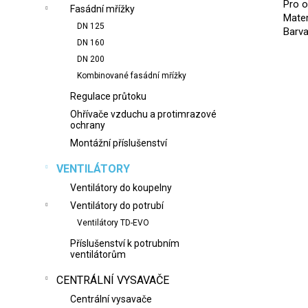
Pro o
Fasádní mřížky
Mater
DN 125
Barva:
DN 160
DN 200
Kombinované fasádní mřížky
Regulace průtoku
Ohřívače vzduchu a protimrazové
ochrany
Montážní příslušenství
VENTILÁTORY
Ventilátory do koupelny
Ventilátory do potrubí
Ventilátory TD-EVO
Příslušenství k potrubním
ventilátorům
CENTRÁLNÍ VYSAVAČE
Centrální vysavače