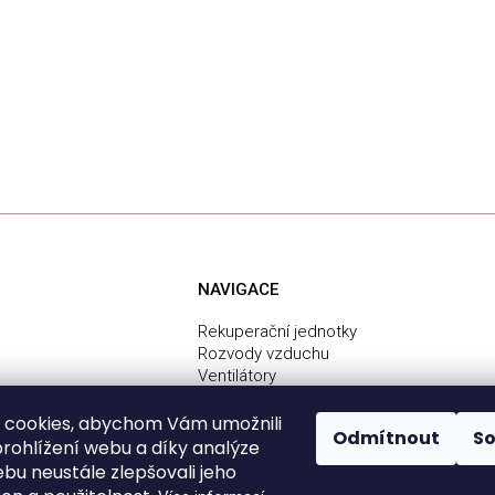
NAVIGACE
Rekuperační jednotky
Rozvody vzduchu
Ventilátory
Centrální vysavače
Služby
 cookies, abychom Vám umožnili
Odmítnout
S
Montáž rekuperace svépomocí - návod
rohlížení webu a díky analýze
bu neustále zlepšovali jeho