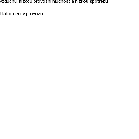
ok vzduchu, nízkou provozní hlučnost a nízkou spotřebu
ilátor není v provozu