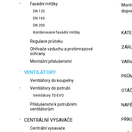
Fasádní mřížky
Montá
dopor
DN 125
DN 160
DN 200
KATE
Kombinované fasádní mřížky
Regulace průtoku
ZÁR
Ohřívače vzduchu a protimrazové
ochrany
VARI
Montážní příslušenství
VENTILÁTORY
PRŮM
Ventilátory do koupelny
Ventilátory do potrubí
OTÁČ
Ventilátory TD-EVO
Příslušenství k potrubním
NAPĚ
ventilátorům
PŘÍK
CENTRÁLNÍ VYSAVAČE
Centrální vysavače