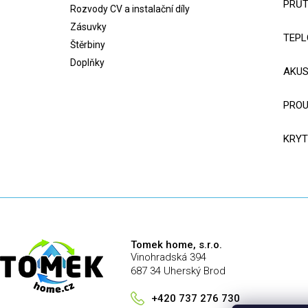
PRŮT
Rozvody CV a instalační díly
Zásuvky
TEPL
Štěrbiny
Doplňky
AKUS
PROU
KRYT
Tomek home, s.r.o.
Vinohradská 394
687 34 Uherský Brod
+420 737 276 730