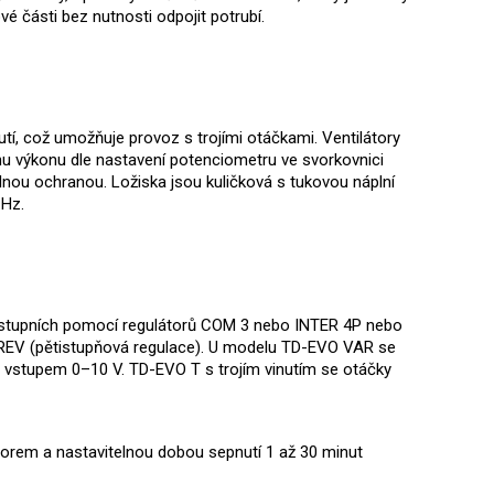
části bez nutnosti odpojit potrubí.
tí, což umožňuje provoz s trojími otáčkami. Ventilátory
nu výkonu dle nastavení potenciometru ve svorkovnici
nou ochranou. Ložiska jsou kuličková s tukovou náplní
 Hz.
ch stupních pomocí regulátorů COM 3 nebo INTER 4P nebo
o REV (pětistupňová regulace). U modelu TD-EVO VAR se
m vstupem 0–10 V. TD-EVO T s trojím vinutím se otáčky
orem a nastavitelnou dobou sepnutí 1 až 30 minut