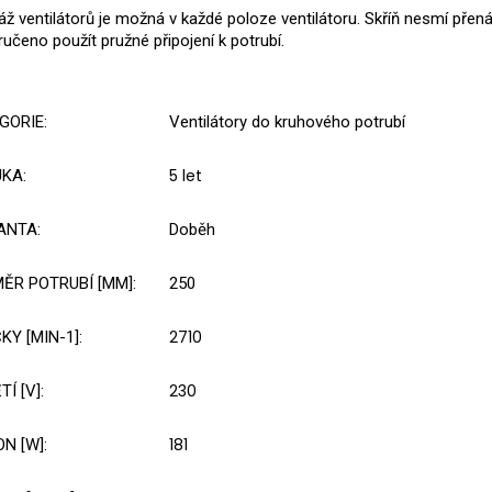
ž ventilátorů je možná v každé poloze ventilátoru. Skříň nesmí pře
učeno použít pružné připojení k potrubí.
GORIE
:
Ventilátory do kruhového potrubí
5 let
UKA
:
ANTA
:
Doběh
ĚR POTRUBÍ [MM]
:
250
2710
KY [MIN-1]
:
230
TÍ [V]
:
181
ON [W]
: