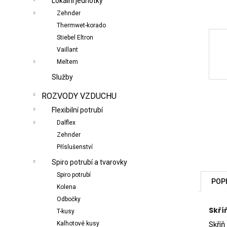
Lokální jednotky
n
Zehnder
e
Thermwet-korado
l
Stiebel Eltron
Vaillant
Meltem
Služby
ROZVODY VZDUCHU
Flexibilní potrubí
Dalflex
Zehnder
Příslušenství
Spiro potrubí a tvarovky
Spiro potrubí
POP
Kolena
Odbočky
Skří
T-kusy
Skříň
Kalhotové kusy