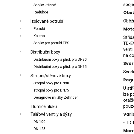
spoje
Spojky - těsné
Oběž
Redukce
Oběžn
Izolované potrubí
Mot
Potrubí
Kolena
Stříd
TD-EV
Spojky pro potrubí EPS
venti
Distribuční boxy
na do
Distribuční boxy a přísl. pro DN90
Svor
Distribuční boxy a přísl. pro DN75
Svork
Stropní/stěnové boxy
Regu
Stropní boxy pro DN90
U stř
stropní boxy pro DN75
lze p
Designové mřížky Zehnder
otáčk
pouze
Tlumiče hluku
Vari
Talířové ventily a dýzy
DN 100
• TD-
DN 125
Mon