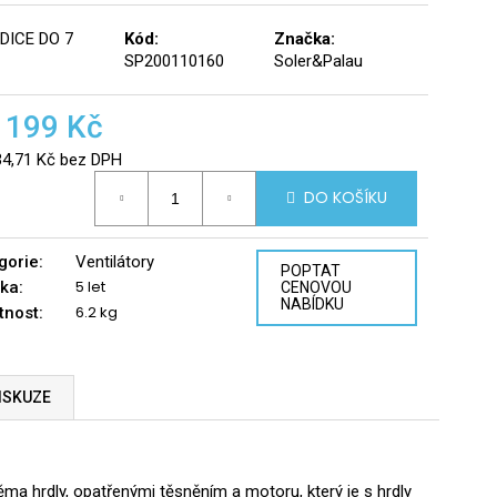
DICE DO 7
Kód:
Značka:
SP200110160
Soler&Palau
 199 Kč
34,71 Kč bez DPH
á
DO KOŠÍKU
gorie
:
Ventilátory
POPTAT
5 let
ka
:
CENOVOU
NABÍDKU
6.2 kg
tnost
:
ISKUZE
věma hrdly, opatřenými těsněním a motoru, který je s hrdly