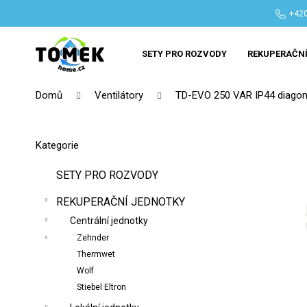
K
Přejít
+420
na
o
Zpět
Zpět
obsah
š
do
do
SETY PRO ROZVODY
REKUPERAČNÍ
í
obchodu
obchodu
k
Domů
Ventilátory
TD-EVO 250 VAR IP44 diagonál
P
o
Přeskočit
Kategorie
s
kategorie
t
SETY PRO ROZVODY
r
REKUPERAČNÍ JEDNOTKY
a
n
Centrální jednotky
n
Zehnder
Thermwet
í
Wolf
p
Stiebel Eltron
a