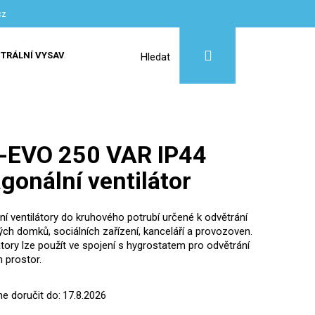
cz
Přihlášení
Nákupní
TRÁLNÍ VYSAVAČE
SLUŽBY
Hledat
košík
-EVO 250 VAR IP44
agonální ventilátor
ní ventilátory do kruhového potrubí určené k odvětrání
ých domků, sociálních zařízení, kanceláří a provozoven.
átory lze použít ve spojení s hygrostatem pro odvětrání
h prostor.
 doručit do:
17.8.2026