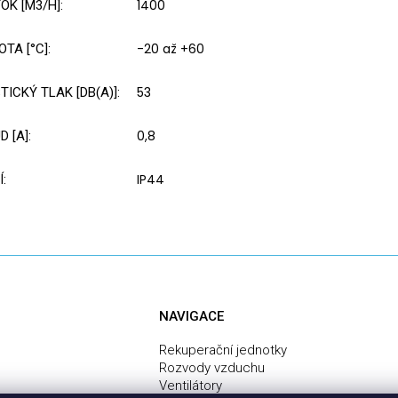
1400
OK [M3/H]
:
-20 až +60
OTA [°C]
:
53
TICKÝ TLAK [DB(A)]
:
0,8
D [A]
:
IP44
Í
:
NAVIGACE
Rekuperační jednotky
Rozvody vzduchu
Ventilátory