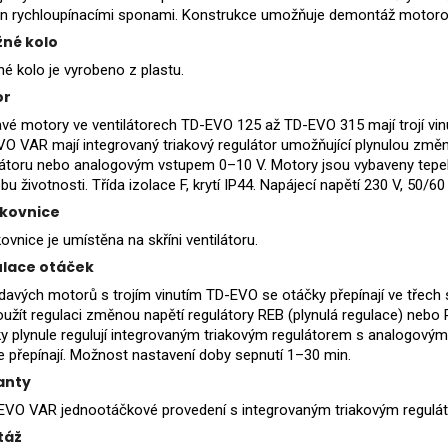
n rychloupínacími sponami. Konstrukce umožňuje demontáž motorové 
né kolo
é kolo je vyrobeno z plastu.
or
avé motory ve ventilátorech TD-EVO 125 až TD-EVO 315 mají trojí vinu
O VAR mají integrovaný triakový regulátor umožňující plynulou změ
látoru nebo analogovým vstupem 0–10 V. Motory jsou vybaveny tepel
bu životnosti. Třída izolace F, krytí IP44. Napájecí napětí 230 V, 50/60
kovnice
ovnice je umístěna na skříni ventilátoru.
lace otáček
ídavých motorů s trojím vinutím TD-EVO se otáčky přepínají ve tře
oužít regulaci změnou napětí regulátory REB (plynulá regulace) neb
y plynule regulují integrovaným triakovým regulátorem s analogový
 přepínají. Možnost nastavení doby sepnutí 1–30 min.
anty
EVO VAR jednootáčkové provedení s integrovaným triakovým regulát
táž