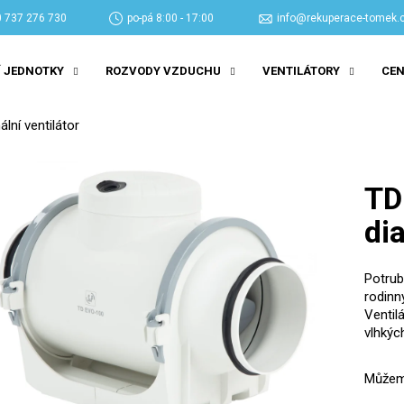
 737 276 730
po-pá 8:00 - 17:00
info@rekuperace-tomek.
 JEDNOTKY
ROZVODY VZDUCHU
VENTILÁTORY
CEN
Co potřebujete najít?
ní ventilátor
HLEDAT
TD
di
Doporučujeme
Potrub
rodinn
Ventil
vlhkýc
Můžeme