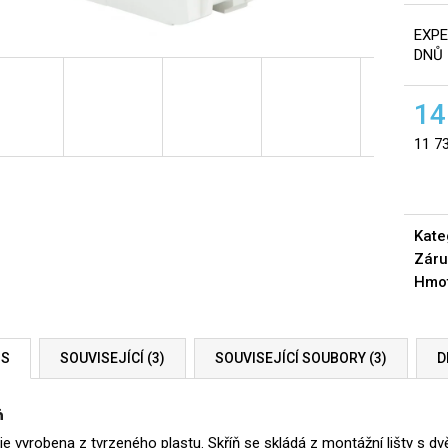
EXPE
DNŮ
14
11 7
Měrn
cena:
Kate
Záru
Hmo
IS
SOUVISEJÍCÍ (3)
SOUVISEJÍCÍ SOUBORY (3)
D
ň
 je vyrobena z tvrzeného plastu. Skříň se skládá z montážní lišty s d