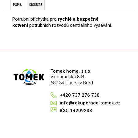
č
POPIS
DISKUZE
u
j
Potrubní příchytka pro
rychlé a bezpečné
e
kotvení
potrubních rozvodů centrálního vysávání.
m
e
Tomek home, s.r.o.
Vinohradská 394
687 34 Uherský Brod
+420 737 276 730
info@rekuperace-tomek.cz
IČO: 14209233