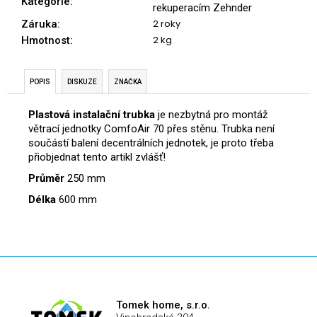
č
Kategorie
:
rekuperacím Zehnder
u
2 roky
Záruka
:
j
2 kg
Hmotnost
:
e
m
e
POPIS
DISKUZE
ZNAČKA
Plastová instalační trubka
je nezbytná pro montáž
větrací jednotky ComfoAir 70 přes stěnu. Trubka není
součástí balení decentrálních jednotek, je proto třeba
přiobjednat tento artikl zvlášť!
Průměr
250 mm
Délka
600 mm
Tomek home, s.r.o.