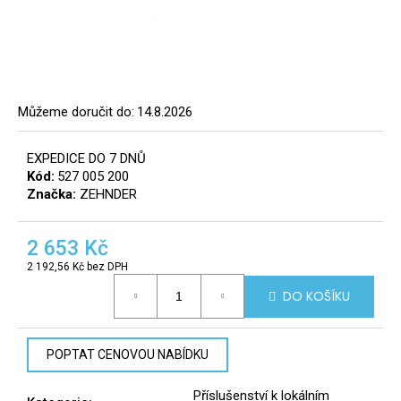
a
j
í
t
?
Můžeme doručit do:
14.8.2026
8
EXPEDICE DO 7 DNŮ
info@r
Kód:
527 005 200
tomek.
Značka:
ZEHNDER
HLEDAT
2 653 Kč
2 192,56 Kč bez DPH
Měrná
D
DO KOŠÍKU
cena:
o
p
o
POPTAT CENOVOU NABÍDKU
r
u
Příslušenství k lokálním