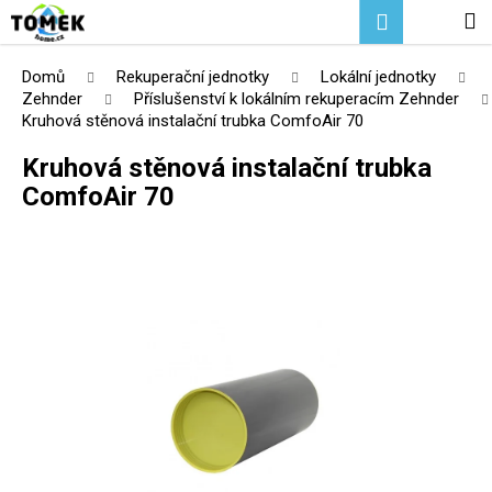
K
Přejít
Hledat
Nákupní
M
Přihlášení
na
o
Zpět
Zpět
obsah
košík
š
Domů
Rekuperační jednotky
Lokální jednotky
í
Zehnder
Příslušenství k lokálním rekuperacím Zehnder
C
Kruhová stěnová instalační trubka ComfoAir 70
k
o
Kruhová stěnová instalační trubka
p
ComfoAir 70
o
t
ř
e
b
u
j
e
t
e
n