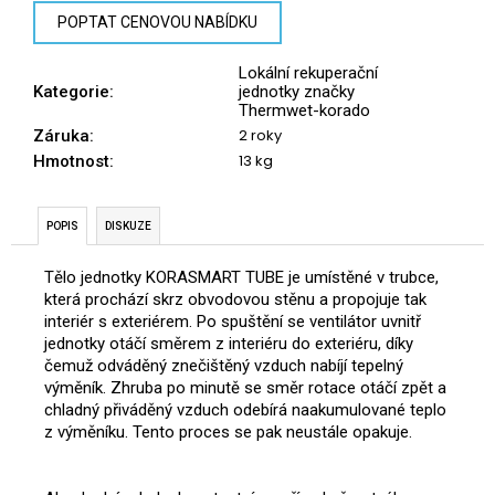
č
POPTAT CENOVOU NABÍDKU
u
j
Lokální rekuperační
e
Kategorie
:
jednotky značky
m
Thermwet-korado
e
2 roky
Záruka
:
13 kg
Hmotnost
:
POPIS
DISKUZE
Tělo jednotky KORASMART TUBE je umístěné v trubce,
která prochází skrz obvodovou stěnu a propojuje tak
interiér s exteriérem. Po spuštění se ventilátor uvnitř
jednotky otáčí směrem z interiéru do exteriéru, díky
čemuž odváděný znečištěný vzduch nabíjí tepelný
výměník. Zhruba po minutě se směr rotace otáčí zpět a
chladný přiváděný vzduch odebírá naakumulované teplo
z výměníku. Tento proces se pak neustále opakuje.