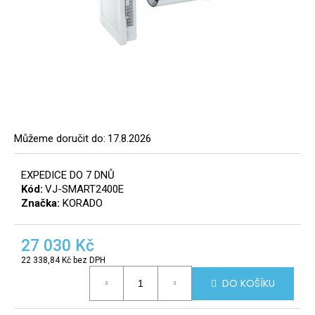
a
j
í
t
?
8
info@r
Můžeme doručit do:
17.8.2026
tomek.
HLEDAT
EXPEDICE DO 7 DNŮ
Kód:
VJ-SMART2400E
Značka:
KORADO
D
o
27 030 Kč
p
22 338,84 Kč bez DPH
o
Měrná
DO KOŠÍKU
r
cena:
u