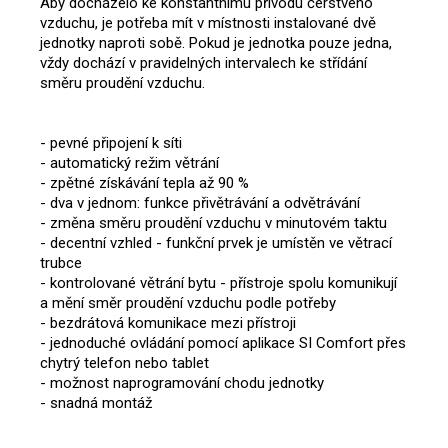
Aby docházelo ke konstantnímu přívodu čerstvého
vzduchu, je potřeba mít v místnosti instalované dvě
jednotky naproti sobě. Pokud je jednotka pouze jedna,
vždy dochází v pravidelných intervalech ke střídání
směru proudění vzduchu.
- pevné připojení k síti
- automatický režim větrání
- zpětné získávání tepla až 90 %
- dva v jednom: funkce přivětrávání a odvětrávání
- změna směru proudění vzduchu v minutovém taktu
- decentní vzhled - funkční prvek je umístěn ve větrací
trubce
- kontrolované větrání bytu - přístroje spolu komunikují
a mění směr proudění vzduchu podle potřeby
- bezdrátová komunikace mezi přístroji
- jednoduché ovládání pomocí aplikace SI Comfort přes
chytrý telefon nebo tablet
- možnost naprogramování chodu jednotky
- snadná montáž