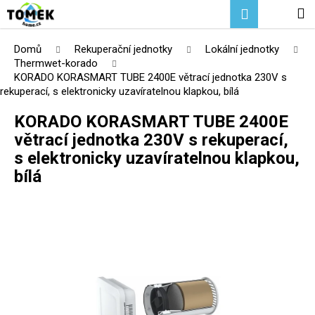
K
Přejít
Hledat
Nákupní
M
Přihlášení
na
o
Zpět
Zpět
obsah
košík
š
Domů
Rekuperační jednotky
Lokální jednotky
í
Thermwet-korado
C
KORADO KORASMART TUBE 2400E větrací jednotka 230V s
k
rekuperací, s elektronicky uzavíratelnou klapkou, bílá
o
p
KORADO KORASMART TUBE 2400E
o
větrací jednotka 230V s rekuperací,
t
s elektronicky uzavíratelnou klapkou,
ř
bílá
e
b
u
j
e
t
e
n