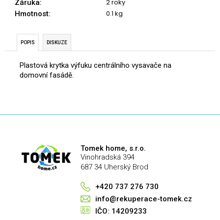
č
2 roky
Záruka
:
u
0.1 kg
Hmotnost
:
j
e
m
POPIS
DISKUZE
e
Plastová krytka výfuku centrálního vysavače na
domovní fasádě.
Tomek home, s.r.o.
Vinohradská 394
687 34 Uherský Brod
+420 737 276 730
info@rekuperace-tomek.cz
IČO: 14209233