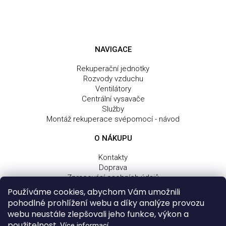
NAVIGACE
Rekuperační jednotky
Rozvody vzduchu
Ventilátory
Centrální vysavače
Služby
Montáž rekuperace svépomocí - návod
O NÁKUPU
Kontakty
Doprava
Zpracování osobních údajů
Obchodní a dodací podmínky
Používáme cookies, abychom Vám umožnili
Reklamační řád
pohodlné prohlížení webu a díky analýze provozu
webu neustále zlepšovali jeho funkce, výkon a
použitelnost.
Více informací