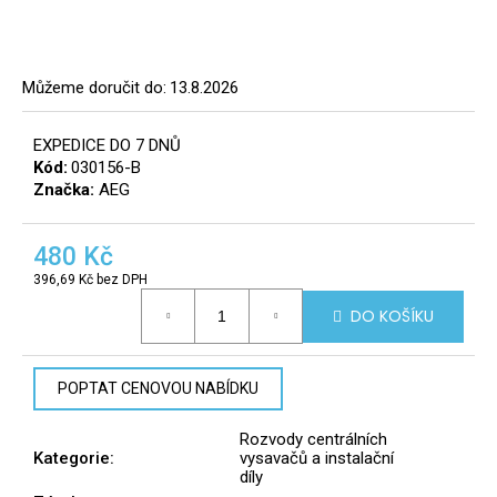
a
j
í
Můžeme doručit do:
13.8.2026
t
?
EXPEDICE DO 7 DNŮ
Kód:
030156-B
8
Značka:
AEG
info@r
tomek.
480 Kč
HLEDAT
396,69 Kč bez DPH
Měrná
DO KOŠÍKU
cena:
D
o
POPTAT CENOVOU NABÍDKU
p
o
Rozvody centrálních
r
Kategorie
:
vysavačů a instalační
u
díly