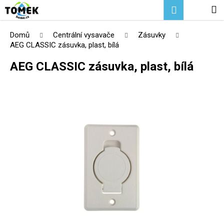
K
Přejít
Hledat
Nákupní
M
Přihlášení
na
o
Zpět
Zpět
obsah
košík
š
Domů
Centrální vysavače
Zásuvky
í
AEG CLASSIC zásuvka, plast, bílá
C
k
AEG CLASSIC zásuvka, plast, bílá
o
p
o
t
ř
e
b
u
j
e
t
e
n