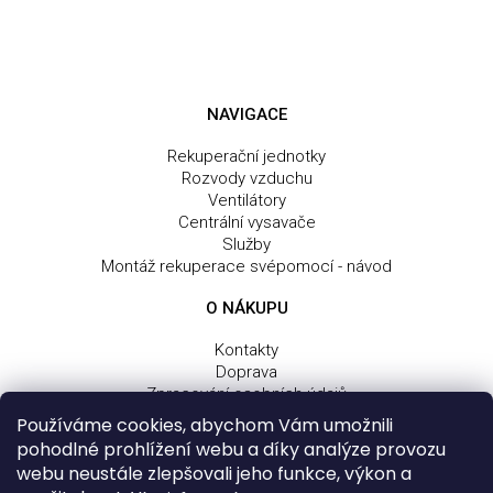
NAVIGACE
Rekuperační jednotky
Rozvody vzduchu
Ventilátory
Centrální vysavače
Služby
Montáž rekuperace svépomocí - návod
O NÁKUPU
Kontakty
Doprava
Zpracování osobních údajů
Obchodní a dodací podmínky
Používáme cookies, abychom Vám umožnili
Reklamační řád
pohodlné prohlížení webu a díky analýze provozu
webu neustále zlepšovali jeho funkce, výkon a