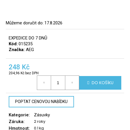
a
j
í
Můžeme doručit do:
17.8.2026
t
?
EXPEDICE DO 7 DNŮ
Kód:
015235
8
Značka:
AEG
info@r
tomek.
248 Kč
HLEDAT
204,96 Kč bez DPH
Měrná
DO KOŠÍKU
cena:
D
o
POPTAT CENOVOU NABÍDKU
p
o
Kategorie
:
Zásuvky
r
2 roky
Záruka
:
u
0.1 kg
Hmotnost
: