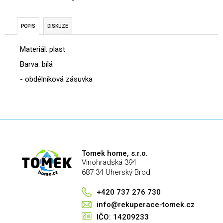
č
u
j
POPIS
DISKUZE
e
m
Materiál: plast
e
Barva: bílá
- obdélníková zásuvka
Tomek home, s.r.o.
Vinohradská 394
687 34 Uherský Brod
+420 737 276 730
info@rekuperace-tomek.cz
IČO: 14209233